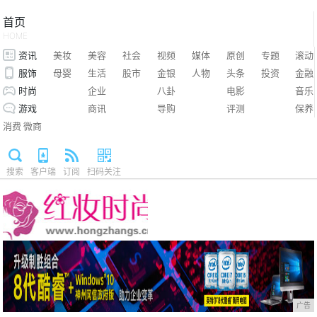
首页
HOME
资讯
美妆
美容
社会
视频
媒体
原创
专题
滚动
服饰
母婴
生活
股市
金银
人物
头条
投资
金融
时尚
企业
八卦
电影
音乐
游戏
商讯
导购
评测
保养
消费
微商
搜索
客户端
订阅
扫码关注
广告