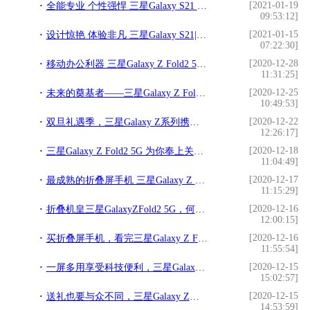
[2021-01-19
全能专业 个性强悍 三星Galaxy S21 5G系列及生态新品中国发布
09:53:12]
[2021-01-15
设计惊艳 体验非凡 三星Galaxy S21|S21+ 5G尽情释放每刻魅力
07:22:30]
[2020-12-28
移动办公利器 三星Galaxy Z Fold2 5G助力高效人生
11:31:25]
[2020-12-25
未来的奠基者——三星Galaxy Z Fold2 5G刷新行业高度
10:49:53]
[2020-12-22
双旦礼遇季，三星Galaxy Z系列携多重福利来袭
12:26:17]
[2020-12-18
三星Galaxy Z Fold2 5G 为你奉上关于生活的减法哲学
11:04:49]
[2020-12-17
最成熟的折叠屏手机 三星Galaxy Z Fold2 5G综合实力第一
11:15:29]
[2020-12-16
折叠机皇三星GalaxyZFold2 5G，何以成为年末赠礼首选？
12:00:15]
[2020-12-16
买折叠屏手机，看完三星Galaxy Z Fold2 5G再决定
11:55:54]
[2020-12-15
一屏多用享受科技便利，三星Galaxy Z Fold2 5G成年末好礼
15:02:57]
[2020-12-15
送礼也要与众不同，三星Galaxy Z系列折叠屏手机为心意助攻
14:53:59]