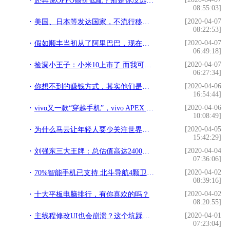
还再说OPPO高价低配？那是你没选对手机！这款千元档手机是真香
08:55:03]
[2020-04-07
美国、日本等发达国家，不流行移动支付？但中国、印度却很流行？
08:22:53]
[2020-04-07
假如顺丰当初从了阿里巴巴，现在快递行业格局会怎样？
06:49:18]
[2020-04-07
捡漏小王子：小米10上市了 而我可能会是note3的常驻钉子户
06:27:34]
[2020-04-06
你想不到的赚钱方式，其实他们是这样盈利的
16:54:44]
[2020-04-06
vivo又一款“穿越手机”，vivo APEX 2020曝光，新黑科技抢眼
10:08:49]
[2020-04-05
为什么马云让年轻人要少关注世界，多关心自己，理由是什么？
15:42:29]
[2020-04-04
刘强东三大王牌：总估值高达2400亿，或成阿里巴巴劲敌
07:36:06]
[2020-04-02
70%智能手机已支持 北斗导航4颗卫星正式并网工作
08:39:16]
[2020-04-02
十大平板电脑排行，有你喜欢的吗？
08:20:55]
[2020-04-01
主线程修改UI也会崩溃？这个坑踩得怀疑人生
07:23:04]