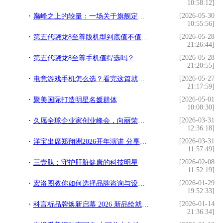
10:58:12]
[2026-05-30
巅峰之上的较量：一场关于旗舰定义的革命
10:55:56]
[2026-05-28
第五代骁龙8至尊版机型到底值不值得买？
21:26:44]
[2026-05-28
第五代骁龙8至尊手机值得选吗？
21:20:55]
[2026-05-27
电竞游戏手机怎么选？看完这篇就有答案了
21:17:59]
[2026-05-01
聚美国际打造明星名媛群体
10:08:30]
[2026-03-31
久愿全球企业家创业峰会，向丽荣获全球优秀企业家荣誉
12:36:18]
[2026-03-31
洋宝出席郑翔洲2026开年演讲 分享“企业家权威IP打造
11:57:49]
[2026-02-08
三壹肽：守护肝脏健康的科技明星
11:52:19]
[2026-01-29
宏洛图教你如何选择品牌咨询与设计伙伴？理性视角下的专业参考
19:52:33]
[2026-01-14
科言析品牌焕新启幕 2026 新品绘就精准护肤新篇
21:36:34]