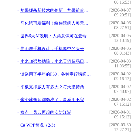
06:16:53]
[2020-04-07
苹果扼杀新技术的创新，苹果前首席芯片设计师与苹果对簿公堂
09:29:51]
[2020-04-06
马化腾再发福利！给住院病人每天发1000元，千万商家将为此受益
08:27:51]
[2020-04-05
世界6大AI发明：人类意识可在云端永生？可提前数年预测心脏病？
12:13:19]
[2020-04-05
曲面屏手机设计，手机界中的头号绣花枕头？为什么这么不受人待见
08:01:43]
[2020-04-03
小米10强势助阵，小米天猫超品日，销售额怒破3亿！
11:03:55]
[2020-04-02
谈谈用了半年的P30，各种零碎唠叨（吐槽为主）
09:16:12]
[2020-04-02
平板支撑威力有多大？每天坚持两分钟可以减肚子吗？有什么好处？
07:48:07]
[2020-04-02
这个建筑师都85岁了，灵感用不完么？阿里巴巴的火柴盒总部太赞了
07:16:12]
[2020-04-01
盘点：风云再起的安防江湖
09:15:12]
[2020-03-30
C# WPF简况（2/3）
12:27:21]