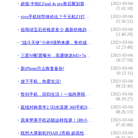
[2021-03-04
超值 中柏EZpad 4s pro券后聚划算仅829!
15:42:18]
[2021-03-04
vivo手机转型体价比？千元机Z1打破“高价低配”标签!
15:36:51]
[2021-03-04
祖母绿宝石价格是多少 最新价格趋势介绍!
12:40:29]
[2021-03-04
“战斗天使”小米9强势来袭，售价或超4000？!
12:23:48]
[2021-03-04
三星S9配置曝光，高通骁龙845+7nm全面屏又刷手机界新高！!
10:57:59]
[2021-03-04
新iPhone怎么恢复备份!
10:12:11]
[2021-03-04
放下手机，热爱生活!
08:32:46]
[2021-03-04
暂别手机，回归生活！一加跨界联合Lululemon破了吉尼斯纪录!
08:29:27]
[2021-03-04
延续对称美学2.5D水漾屏 360手机N4真机抢先看!
08:26:13]
[2021-03-04
原来苹果手机还能这样投屏！1秒小屏变大屏！太好用了!
07:45:08]
[2021-03-04
联想大屏新机PHAB 2亮相 超高性价比!
06:55:26]