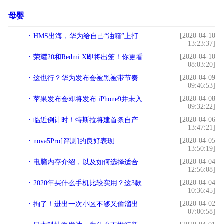
母婴
[2020-04-10
HMS出海，华为给自己“油箱”上打的一块补丁
13:23:37]
[2020-04-10
荣耀20和Redmi X即将出笼！你更看好谁？
08:03:20]
[2020-04-09
这也行？华为发布会被黑被带节奏，服务器分布图变行政地图？
09:46:53]
[2020-04-08
苹果发布会即将发布 iPhone9并未入库 或许还要再等一段时间才发布
09:32:22]
[2020-04-06
临近倒计时！特斯拉将建首条自产电池生产线，计划落户美国
13:47:21]
[2020-04-05
nova5Pro[评测]的良好表现
13:50:19]
[2020-04-04
电脑内存介绍，以及如何选择适合自己的内存？
12:56:08]
[2020-04-04
2020年买什么手机比较实用？这3款千元机不会让你失望，性价比高
10:36:45]
[2020-04-02
拘了！进出一次小区不够又偷溜出去，齐市男子遇劝阻摔坏工作人员手机
07:00:58]