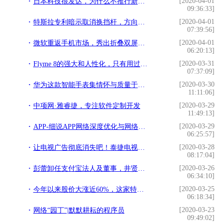
[2020-04-01
日本科技很发达，为什么不推行新能源汽车？专家是这么说的
09:36:33]
[2020-04-01
特斯拉专利暗示取消换挡杆，方向盘加触摸屏
07:39:56]
[2020-04-01
微软重返手机市场，秀出折叠双屏新机
06:20:13]
[2020-03-31
Flyme 8的强大和人性化，只有用过才知道
07:37:09]
[2020-03-30
华为这款智能手表集情怀与质量于一身，功能很实用，性价比还很高
11:11:06]
[2020-03-29
中项网·雅睿捷，专注软件定制开发
11:49:13]
[2020-03-29
APP-细说APP网络深度优化与网络安全
06:25:57]
[2020-03-28
让电视广告彻底消失吧！泰捷电视盒子体验，简洁无广告真好用
08:17:04]
[2020-03-26
彭蕾卸任支付宝法人及董事，井贤栋、倪行军接任
06:34:10]
[2020-03-25
今年以来股价大涨近60%，这家特斯拉供应商打算提前赎回可转债
06:18:34]
[2020-03-23
网络“园丁”|默默耕耘的程序员
09:49:02]