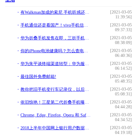
[2021-03-05
有Walkman加成的索尼 手机听感还行？!
11:39:56]
[2021-03-05
手机通信还是看国产！vivo手机信号比苹果手机强太多！!
09:37:33]
[2021-03-05
华为折叠手机发售在即，三折手机竟横空出世!
08:38:09]
[2021-03-05
你的iPhone电池健康吗？怎么查电池的容量和健康程度!
06:40:36]
[2021-03-05
华为朱平谈终端渠道转型：华为服务店已覆盖全国90%以上县!
06:14:52]
[2021-03-05
最佳国外免费邮箱!
05:48:35]
[2021-03-05
教你把旧手机变行车记录仪，以后行车记录仪都不用买，还清晰好用!
05:08:31]
[2021-03-05
依旧惊艳！三星第二代折叠手机曝光：对折改成上下折叠 开孔屏!
04:44:28]
[2021-03-05
Chrome, Edge, Firefox, Opera 和 Safari：哪个堪称浏览器之最？!
04:34:52]
[2021-03-05
2018上半年中国网上银行用户数据分析：用户规模达4.17亿!
04:19:18]