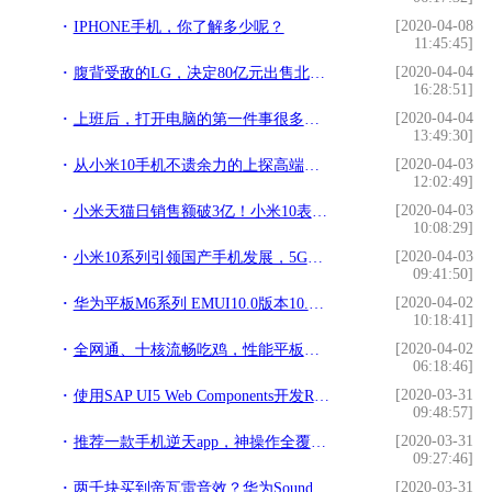
[2020-04-08
IPHONE手机，你了解多少呢？
11:45:45]
[2020-04-04
腹背受敌的LG，决定80亿元出售北京总部双子座大厦
16:28:51]
[2020-04-04
上班后，打开电脑的第一件事很多人都做错了
13:49:30]
[2020-04-03
从小米10手机不遗余力的上探高端，浅析什么样的手机才是高端手机
12:02:49]
[2020-04-03
小米天猫日销售额破3亿！小米10表现抢眼，估计高端定位稳了
10:08:29]
[2020-04-03
小米10系列引领国产手机发展，5G方面优势尽显，新机DXO霸榜
09:41:50]
[2020-04-02
华为平板M6系列 EMUI10.0版本10.0.0.220
10:18:41]
[2020-04-02
全网通、十核流畅吃鸡，性能平板仅千元？
06:18:46]
[2020-03-31
使用SAP UI5 Web Components开发React应用
09:48:57]
[2020-03-31
推荐一款手机逆天app，神操作全覆盖，免费使用
09:27:46]
[2020-03-31
两千块买到帝瓦雷音效？华为Sound X上手体验：不虚此行