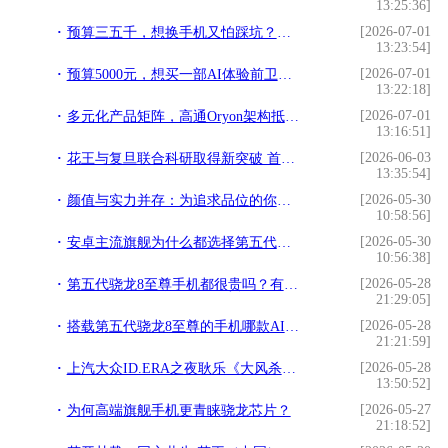
13:25:36]
[2026-07-01
预算三五千，想换手机又怕踩坑？看完这篇就不用纠结了
13:23:54]
[2026-07-01
预算5000元，想买一部AI体验前卫的旗舰手机，有的选吗？
13:22:18]
[2026-07-01
多元化产品矩阵，高通Oryon架构抵御波动的战略基石
13:16:51]
[2026-06-03
花王与复旦联合科研取得新突破 首次发现高强度运动与皮肤敏感相关
13:35:54]
[2026-05-30
颜值与实力并存：为追求品位的你推荐两款美学性能旗舰
10:58:56]
[2026-05-30
安卓主流旗舰为什么都选择第五代骁龙8至尊版芯片？
10:56:38]
[2026-05-28
第五代骁龙8至尊手机都很贵吗？有没有便宜又好用的机型？
21:29:05]
[2026-05-28
搭载第五代骁龙8至尊的手机哪款AI体验最好？
21:21:59]
[2026-05-28
上汽大众ID.ERA之夜耿乐《大风杀》硬核演绎摘金扬花奖最佳男配
13:50:52]
[2026-05-27
为何高端旗舰手机更青睐骁龙芯片？
21:18:52]