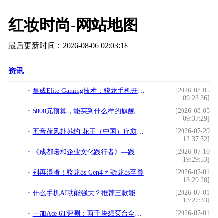
红妆时尚-网站地图
最后更新时间：2026-08-06 02:03:18
资讯
[2026-08-05
集成Elite Gaming技术，骁龙手机开启手机玩游戏新纪元
09:23:36]
[2026-08-05
5000元预算，能买到什么样的旗舰手机？
09:37:29]
[2026-07-29
五音荷风赴苏约 花王（中国）疗愈沙龙，诗意诠释“同美共生”
12:37:52]
[2026-07-10
《成都诺和企业文化践行者》—践行文化，榜样力量
19:29:53]
[2026-07-01
别再混淆！骁龙8s Gen4 ≠ 骁龙8s至尊
13:29:20]
[2026-07-01
什么手机AI功能强大？推荐三款能力出色的AI旗舰
13:27:33]
[2026-07-01
一加Ace 6T评测：两千块想买台全能手机？这回真不用纠结了