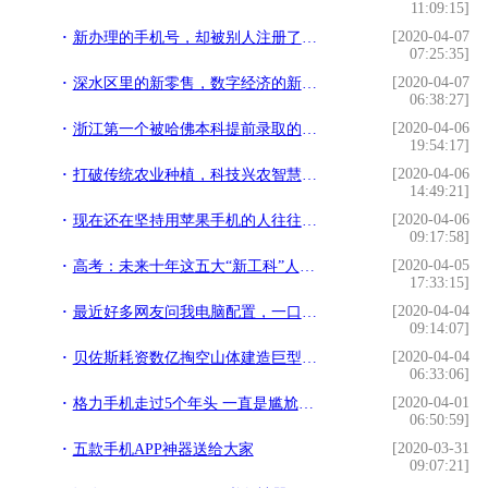
11:09:15]
[2020-04-07
新办理的手机号，却被别人注册了微信，怎样做才安全？
07:25:35]
[2020-04-07
深水区里的新零售，数字经济的新担当
06:38:27]
[2020-04-06
浙江第一个被哈佛本科提前录取的学霸，高一拿的竞赛奖帮了大忙
19:54:17]
[2020-04-06
打破传统农业种植，科技兴农智慧农业引导农业未来
14:49:21]
[2020-04-06
现在还在坚持用苹果手机的人往往是这四种心态，你是哪一种？
09:17:58]
[2020-04-05
高考：未来十年这五大“新工科”人才缺口500万，年薪破百万
17:33:15]
[2020-04-04
最近好多网友问我电脑配置，一口气写了好几款，大家参考一下
09:14:07]
[2020-04-04
贝佐斯耗资数亿掏空山体建造巨型万年钟，能走一万年到底有多震撼
06:33:06]
[2020-04-01
格力手机走过5个年头 一直是尴尬的存在
06:50:59]
[2020-03-31
五款手机APP神器送给大家
09:07:21]