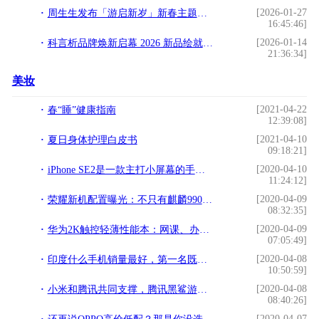
[2026-01-27
周生生发布「游启新岁」新春主题，重构新年仪式感
16:45:46]
[2026-01-14
科言析品牌焕新启幕 2026 新品绘就精准护肤新篇
21:36:34]
美妆
[2021-04-22
春“睡”健康指南
12:39:08]
[2021-04-10
夏日身体护理白皮书
09:18:21]
[2020-04-10
iPhone SE2是一款主打小屏幕的手机，搭配A13芯片，值得入手吗？
11:24:12]
[2020-04-09
荣耀新机配置曝光：不只有麒麟990，后置摄像头也成亮点
08:32:35]
[2020-04-09
华为2K触控轻薄性能本：网课、办公、打游戏，宅家有它不无聊
07:05:49]
[2020-04-08
印度什么手机销量最好，第一名既然不是苹果，你知道是那种品牌吗
10:50:59]
[2020-04-08
小米和腾讯共同支撑，腾讯黑鲨游戏手机3要恐怖至极了
08:40:26]
[2020-04-07