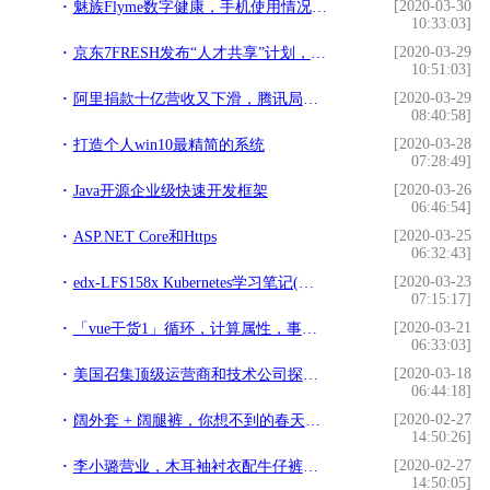
[2020-03-30
魅族Flyme数字健康，手机使用情况尽收眼底，还能限制使用
10:33:03]
[2020-03-29
京东7FRESH发布“人才共享”计划，缓解服务业压力
10:51:03]
[2020-03-29
阿里捐款十亿营收又下滑，腾讯局面却一片大好，大赚几十亿
08:40:58]
[2020-03-28
打造个人win10最精简的系统
07:28:49]
[2020-03-26
Java开源企业级快速开发框架
06:46:54]
[2020-03-25
ASP.NET Core和Https
06:32:43]
[2020-03-23
edx-LFS158x Kubernetes学习笔记(第八章)
07:15:17]
[2020-03-21
「vue干货1」循环，计算属性，事件处理器
06:33:03]
[2020-03-18
美国召集顶级运营商和技术公司探索Open RAN以取代华为
06:44:18]
[2020-02-27
阔外套 + 阔腿裤，你想不到的春天超美穿搭
14:50:26]
[2020-02-27
李小璐营业，木耳袖衬衣配牛仔裤，腰细腿长貌美，网友：像网红
14:50:05]