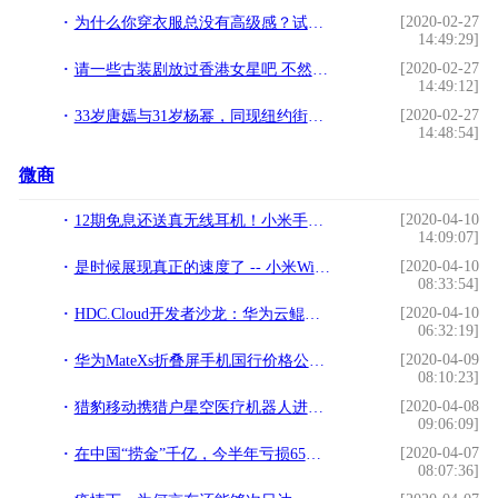
[2020-02-27
为什么你穿衣服总没有高级感？试试“同色系+低饱和度”，贼高级
14:49:29]
[2020-02-27
请一些古装剧放过香港女星吧 不然00后真的觉得周海媚她们长这样
14:49:12]
[2020-02-27
33岁唐嫣与31岁杨幂，同现纽约街头，一个时尚，一个穿成糖果
14:48:54]
微商
[2020-04-10
12期免息还送真无线耳机！小米手表尊享版预售就跳水？
14:09:07]
[2020-04-10
是时候展现真正的速度了 -- 小米WiFi6 AIoT路由器AX3600评测
08:33:54]
[2020-04-10
HDC.Cloud开发者沙龙：华为云鲲鹏云手机架构解密
06:32:19]
[2020-04-09
华为MateXs折叠屏手机国行价格公布；黑鲨3安兔兔跑分突破62万
08:10:23]
[2020-04-08
猎豹移动携猎户星空医疗机器人进驻郑州“小汤山医院”
09:06:09]
[2020-04-07
在中国“捞金”千亿，今半年亏损65亿美元，孙正义能走出困境吗？
08:07:36]