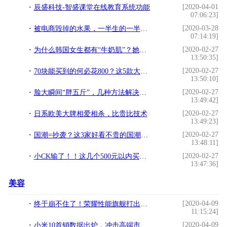
[2020-04-01
辰盛科技-智盛课堂在线教育系统功能
07:06:23]
[2020-03-28
被电商毁掉的水果，一半生的一半烂的，不做回头客生意？
07:14:19]
[2020-02-27
为什么韩国女生都有“牛奶肌”？她们爱做的事，中国女孩都忽略了
13:50:35]
[2020-02-27
70块能买到的何必花800？这5款大牌护肤平替，完美诠释性价比
13:50:10]
[2020-02-27
脸大瞬间“胖五斤”，几种方法解决大脸烦恼，精致V脸不是梦
13:49:42]
[2020-02-27
日系欧美大牌相爱相杀，比贵比技术
13:49:23]
[2020-02-27
国潮=抄袭？这3家好看不贵的国潮品牌为自己正名
13:48:11]
[2020-02-27
小CK输了！！这几个500元以内买到的小众包包太美了！还不撞包
13:47:36]
美容
[2020-04-09
终于崩不住了！荣耀性能旗舰打出贴心福利，彻底为销量奋斗
11:15:24]
[2020-04-09
小米10首销数据出炉，冲击高端市场首战告捷，成了