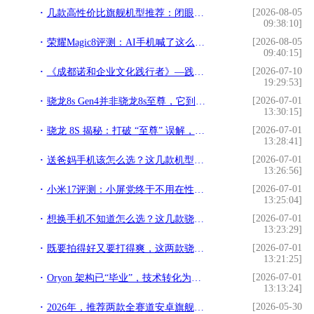
[2026-08-05
几款高性价比旗舰机型推荐：闭眼入，不踩坑
09:38:10]
[2026-08-05
荣耀Magic8评测：AI手机喊了这么多年，这台终于像个“管家”了
09:40:15]
[2026-07-10
《成都诺和企业文化践行者》—践行文化，榜样力量
19:29:53]
[2026-07-01
骁龙8s Gen4并非骁龙8s至尊，它到底是一款怎样的芯片？
13:30:15]
[2026-07-01
骁龙 8S 揭秘：打破 “至尊” 误解，还原真实性能
13:28:41]
[2026-07-01
送爸妈手机该怎么选？这几款机型，让关怀更显高端与贴心
13:26:56]
[2026-07-01
小米17评测：小屏党终于不用在性能和手感之间做选择了
13:25:04]
[2026-07-01
想换手机不知道怎么选？这几款骁龙旗舰机帮你把把关
13:23:29]
[2026-07-01
既要拍得好又要打得爽，这两款骁龙8至尊版旗舰一步到位
13:21:25]
[2026-07-01
Oryon 架构已“毕业”，技术转化为资产，高通的深层底气
13:13:24]
[2026-05-30
2026年，推荐两款全赛道安卓旗舰，全面无短板