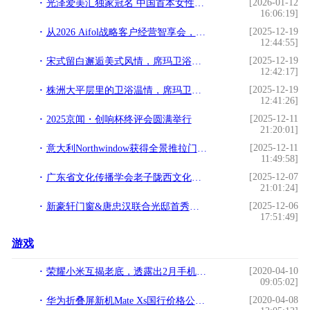
[2026-01-12
光泽爱美汇独家冠名 中国首本女性财富杂志《中国榜样女性》3月18日全球首发
16:06:19]
[2025-12-19
从2026 Aifol战略客户经营智享会，看埃飞灵的战略突围与代际传承
12:44:55]
[2025-12-19
宋式留白邂逅美式风情，席玛卫浴在克拉玛依写就家的温情
12:42:17]
[2025-12-19
株洲大平层里的卫浴温情，席玛卫浴与设计师的完美邂逅
12:41:26]
[2025-12-11
2025京闻・创响杯终评会圆满举行
21:20:01]
[2025-12-11
意大利Northwindow获得全景推拉门行业首个缓冲刹车技术
11:49:58]
[2025-12-07
广东省文化传播学会老子陇西文化研究专业委员会首届理事会议圆满召开
21:01:24]
[2025-12-06
新豪轩门窗&唐忠汉联合光邸首秀广州设计周，开启光影空间的艺术之旅
17:51:49]
游戏
[2020-04-10
荣耀小米互揭老底，透露出2月手机市场现况
09:05:02]
[2020-04-08
华为折叠屏新机Mate Xs国行价格公布：16999元，3月5日正式开售