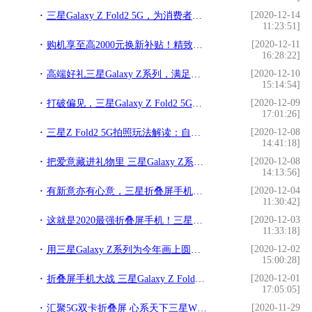
[2020-12-14
三星Galaxy Z Fold2 5G，为消费者率先开启折叠新时代
11:23:51]
[2020-12-11
购机享至高2000元换新补贴！精致打工人的年终礼物揭秘！
16:28:22]
[2020-12-10
高端好礼三星Galaxy Z系列，满足你对未来科技的一切想象
15:14:54]
[2020-12-09
打破偏见，三星Galaxy Z Fold2 5G开启全新高端科技体验
17:01:26]
[2020-12-08
三星Z Fold2 5G拍照玩法解读：自带“自拍杆”，黑科技满满
14:41:18]
[2020-12-08
把爱意藏进礼物里 三星Galaxy Z系列礼物指南请收好
14:13:56]
[2020-12-04
有新意亦有心意，三星折叠屏手机成表达爱意的佳选
11:30:42]
[2020-12-03
这就是2020最强折叠屏手机！三星Galaxy Z Fold2 5G诚意满满
11:33:18]
[2020-12-02
用三星Galaxy Z系列为今年画上圆满句号，让爱与温暖开启崭新的一年
15:00:28]
[2020-12-01
折叠屏手机大战 三星Galaxy Z Fold2 5G取胜的“软硬”之道
17:05:05]
[2020-11-29
汇聚5G双卡折叠屏 心系天下三星W21 5G全国震撼首销