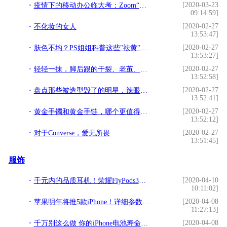
[2020-03-23
疫情下的移动办公临大考：Zoom“作结自缚”钉钉、微信难挑大梁
09:14:59]
[2020-02-27
不化妆的女人
13:53:47]
[2020-02-27
肤色不均？PS姐姐科普这些"祛黄"，你一定要知道
13:53:27]
[2020-02-27
轻轻一抹，脚后跟的干裂、老茧、死皮都没了
13:52:58]
[2020-02-27
盘点那些被造型毁了的明星，辣眼睛！
13:52:41]
[2020-02-27
黄金手镯和黄金手链，哪个更值得买？
13:52:12]
[2020-02-27
对于Converse，爱无所畏
13:51:45]
服饰
[2020-04-10
千元内的品质耳机！荣耀FlyPods3开启预售，定金翻倍享6期免息
10:11:02]
[2020-04-08
苹果明年将推5款iPhone！详细参数曝光/售价2800元起
11:27:13]
[2020-04-08
千万别这么做 你的iPhone电池寿命会缩短