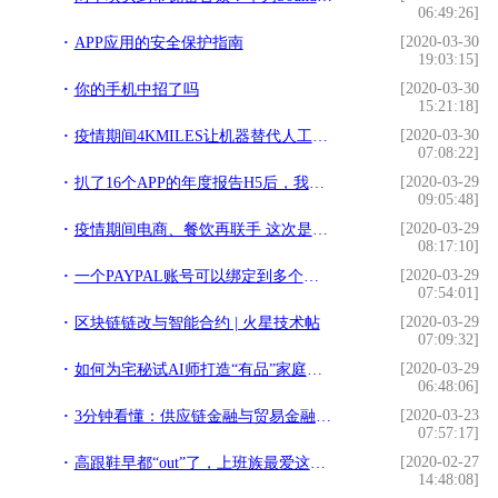
06:49:26]
[2020-03-30
APP应用的安全保护指南
19:03:15]
[2020-03-30
你的手机中招了吗
15:21:18]
[2020-03-30
疫情期间4KMILES让机器替代人工，在家也能管好亚马逊
07:08:22]
[2020-03-29
扒了16个APP的年度报告H5后，我发现这几点秘密
09:05:48]
[2020-03-29
疫情期间电商、餐饮再联手 这次是每日优鲜、西贝和眉州东坡
08:17:10]
[2020-03-29
一个PAYPAL账号可以绑定到多个独立站上面吗？
07:54:01]
[2020-03-29
区块链链改与智能合约 | 火星技术帖
07:09:32]
[2020-03-29
如何为宅秘试AI师打造“有品”家庭？看看我们怎么做
06:48:06]
[2020-03-23
3分钟看懂：供应链金融与贸易金融、商业保理、区块链...的关系
07:57:17]
[2020-02-27
高跟鞋早都“out”了，上班族最爱这几双鞋，舒适时髦还不累脚
14:48:08]