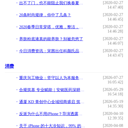
[2020-02-27
出不了门，也不能阻止我们换春夏新包
14:47:40]
[2020-02-27
20条时尚规律，你中了几条？
14:46:45]
[2020-02-27
2020春季日常穿搭，优雅，整洁，大方利索，好评率最高
14:46:28]
[2020-02-27
养肤粉底液真的能养肤？别被忽悠了
14:46:07]
[2020-02-27
今日消费资讯：宋茜出任科颜氏品牌代言人、匡威推出全新樱花系列
14:43:47]
消费
[2026-07-27
重庆兴工物业：坚守以人为本服务初心 打造川渝多业态一体化综合后勤服务商
16:05:42]
[2026-05-29
合规筑基 专业赋能｜安铭医药深耕长三角 打造医疗流通服务标杆
16:54:18]
[2026-05-19
通厦 KD 青创中心全域招商盛启 筑就北京东部文创科创青年创业新高地
14:35:30]
[2020-04-10
反派为什么不用iPhone？导演透露潜规则
12:39:35]
[2020-04-08
关于 iPhone 的十大冷知识，99% 的人都不知道！