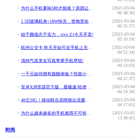
[2021-03-04
为什么手机要响5秒才能接？原因让人沉思！!
06:38:36]
[2021-03-04
2.5D玻璃机身+18W快充，曾饱受欢迎的魅族高颜值手机已降至749元!
06:35:57]
[2021-03-04
始于颜值忠于实力，vivo Z1今天开卖!
05:10:19]
[2021-03-04
杭州公交卡 昨天开始可在手机上充值啦！!
04:52:34]
[2021-03-04
清纯气质美女写真苹果手机壁纸!
04:33:03]
[2021-03-04
一千元如何拥有旗舰体验？性能小钢炮vivo Z1了解一下!
04:22:37]
[2021-03-04
安卓X浏览器官方版，最极速/轻便省流量的手机浏览器 v2.5.3!
04:19:36]
[2021-03-04
48元50G！移动联合花呗推出流量卡，老用户最实惠的套餐来啦!
04:17:01]
[2021-03-03
为什么越来越多的手机都用不可拆卸电池？!
13:38:41]
时尚