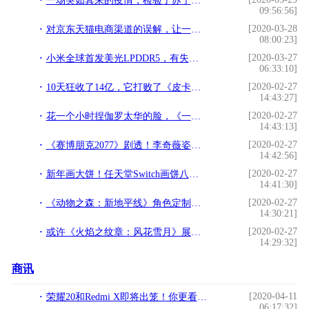
一场突如其来的疫情，检验了苏宁易购三大核心能力
09:56:56]
[2020-03-28
对京东天猫电商渠道的误解，让一些家电厂商今后2年走向死胡同
08:00:23]
[2020-03-27
小米全球首发美光LPDDR5，有失公允、方向错了等热词再度刷遍网圈
06:33:10]
[2020-02-27
10天狂收了14亿，它打败了《皮卡丘》，成为最赚钱游戏改编电影
14:43:27]
[2020-02-27
花一个小时捏伽罗太华的脸，《一梦江湖》的千人千面，就这么有趣
14:43:13]
[2020-02-27
《赛博朋克2077》剧透！李奇薇姿故事有黑色背景
14:42:56]
[2020-02-27
新年画大饼！任天堂Switch画饼八饼侠之《怪物猎人新作》
14:41:30]
[2020-02-27
《动物之森：新地平线》角色定制演示 打造专属萌妹子
14:30:21]
[2020-02-27
或许《火焰之纹章：风花雪月》展示了战棋游戏的未来
14:29:32]
商讯
[2020-04-11
荣耀20和Redmi X即将出笼！你更看好谁？
06:17:32]