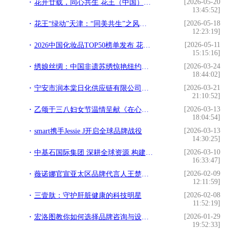
[2026-05-20
花开廿载，同心共生 花王（中国）向上海市慈善基金会捐赠285万元物资
13:45:52]
[2026-05-18
花王“绿动”天津：“同美共生”之风席卷津门十所高校
12:23:19]
[2026-05-11
2026中国化妆品TOP50榜单发布 花王上榜彰显行业品牌实力
15:15:16]
[2026-03-24
绣娘丝绸：中国非遗苏绣惊艳纽约时装周
18:44:02]
[2026-03-21
宁安市润本棠日化供应链有限公司荣获2026年“日化护肤行业消费满意品牌”
21:10:52]
[2026-03-13
乙颂于三八妇女节温情呈献《在心中种下一颗“粉”》
18:04:54]
[2026-03-13
smart携手Jessie J开启全球品牌战役
14:30:25]
[2026-03-10
中基石国际集团 深耕全球资源 构建贸易物流产业生态
16:33:47]
[2026-02-09
薇诺娜官宣亚太区品牌代言人王楚钦，以医学基因铸就国货护肤标杆
12:11:59]
[2026-02-08
三壹肽：守护肝脏健康的科技明星
11:52:19]
[2026-01-29
宏洛图教你如何选择品牌咨询与设计伙伴？理性视角下的专业参考
19:52:33]