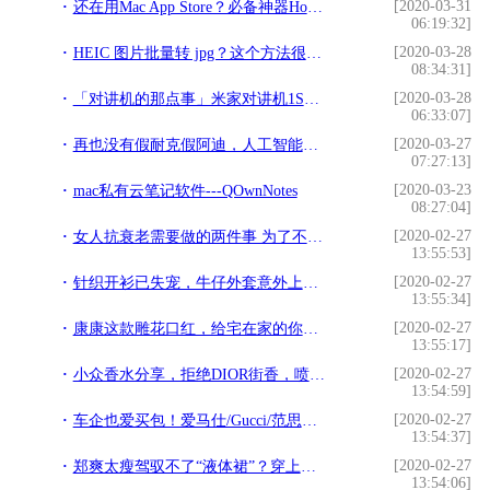
[2020-03-31
还在用Mac App Store？必备神器Homebrew快来看
06:19:32]
[2020-03-28
HEIC 图片批量转 jpg？这个方法很简单
08:34:31]
[2020-03-28
「对讲机的那点事」米家对讲机1S的蓝牙耳机连接操作
06:33:07]
[2020-03-27
再也没有假耐克假阿迪，人工智能也能被用来打击仿冒名牌
07:27:13]
[2020-03-23
mac私有云笔记软件---QOwnNotes
08:27:04]
[2020-02-27
女人抗衰老需要做的两件事 为了不老得那么快真的要试试
13:55:53]
[2020-02-27
针织开衫已失宠，牛仔外套意外上榜，拿出压箱底随意搭都超时尚
13:55:34]
[2020-02-27
康康这款雕花口红，给宅在家的你一个色彩
13:55:17]
[2020-02-27
小众香水分享，拒绝DIOR街香，喷上就有人问你要香水链接
13:54:59]
[2020-02-27
车企也爱买包！爱马仕/Gucci/范思哲，盘点与车企联手的时尚品牌
13:54:37]
[2020-02-27
郑爽太瘦驾驭不了“液体裙”？穿上后让观众挪不开眼
13:54:06]