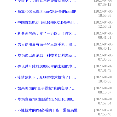
[2020-04-07
疫情下，为何京东还能够次日达，别的平台甚至都不会发货。
07:39:12]
[2020-04-06
预算4000元选iPhoneXR还是iPhone8P
18:55:38]
[2020-04-05
中国首款电动飞机锐翔RX1E领先世界，一小时的飞行成本仅需17元
12:58:32]
[2020-04-05
机器画的画，卖了一万欧元！连艺术家也要被人工智能替代了吗？
08:41:51]
[2020-04-05
男人使用最有面子的三款手机，游戏性能强悍，用三五年不过时
06:40:15]
[2020-04-03
华为传出新消息，科技界始料未及：新风暴说来就来
07:35:55]
[2020-04-02
你见过可续航3000公里的太阳能电动车吗？汽车加满油都达不到
07:31:49]
[2020-04-01
疫情危机下，互联网技术扮演了什么角色
10:46:05]
[2020-04-01
如果美国的“量子霸权”真的实现了，比特币的路是否还光明？
08:15:57]
[2020-04-01
华为宣布7款旗舰适配EMUI10.188正式版系统，有你的手机吗？
07:57:34]
[2020-03-31
不懂技术的PM必看的干货！通俗易懂
07:53:48]