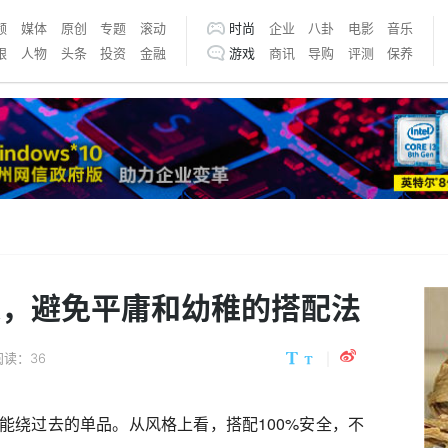
频
媒体
原创
专题
滚动
时尚
企业
八卦
电影
音乐
银
人物
头条
投资
金融
游戏
商讯
导购
评测
保养
衣，避免平庸和幼稚的搭配法
阅读：36
能绕过去的单品。从风格上看，搭配100%安全，不