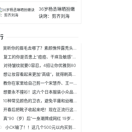
呢？
36岁杨丞琳晒扮嫩
诀窍：剪齐刘海
行
吴昕你的眉毛去哪了？素颜憔悴露秃头！这样子是逆袭失败了吗？
复工的你是否患上“痘痘、干痒及敏感”呢？
对待皱纹就要0容忍，4招让你优雅到80
想让妆容看起来更加“高级”，就得刷高光，网友：这9款很好用
教你在家里给自己剪一个宋慧乔、王一博那样的时尚刘海来
想要永不撞衫！这六个日本服装小众品牌，值得收藏
10种常见颜色的卫衣，避免平庸和幼稚的搭配法
开春后把靴子收起来吧！现在正流行这4双“鞋子”，小个子也能穿
真“90（岁）后”一身潮牌成网红 19岁少女心年轻何时都不晚
小CK输了！！这几个500元以内买到的小众包包太美了！还不撞包