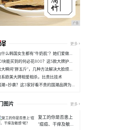
广告
更多
为什么韩国女生都有“牛奶肌”？她们爱做的事，中国女孩都忽略了
70块能买到的何必花800？这5款大牌护肤平替，完美诠释性价比
脸大瞬间“胖五斤”，几种方法解决大脸烦恼，精致V脸不是梦
日系欧美大牌相爱相杀，比贵比技术
国潮=抄袭？这3家好看不贵的国潮品牌为自己正名
门图片
更多
复工的你是否患上
“痘痘、干痒及敏感”