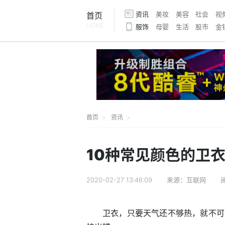
资讯
美妆
美容
社会
视
首页
HOME
服饰
母婴
生活
股市
金
首页
资讯
10种常见颜色的卫
2020-02-27 13:46:09
来源：互联网
卫衣，只要天气还不够热，就不可