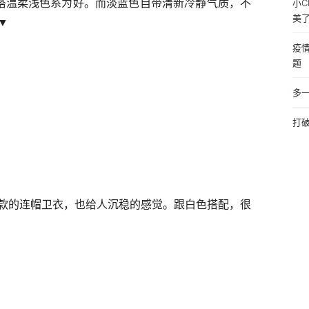
内搭温柔浅色系为好。而淡蓝色自带清新冷静气质，不
小C
美
▼
疫
题
多
打
款的连帽卫衣，也给人沉稳的感觉。跟白色搭配，很