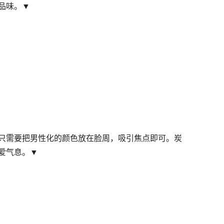
品味。▼
只需要把男性化的颜色放在脸周，吸引焦点即可。炭
爱气息。▼