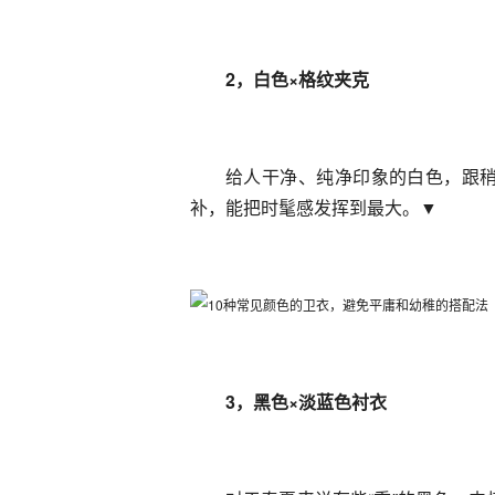
2，白色×格纹夹克
给人干净、纯净印象的白色，跟
补，能把时髦感发挥到最大。▼
3，黑色×淡蓝色衬衣