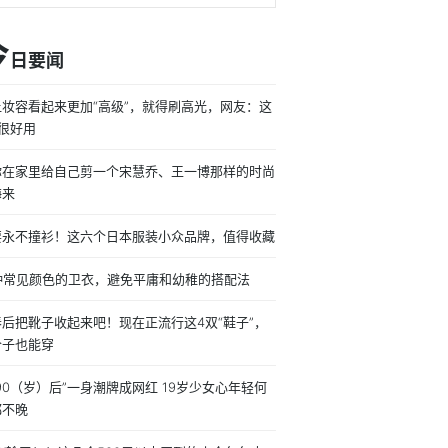
今
日要闻
让妆容看起来更加“高级”，就得刷高光，网友：这
很好用
你在家里给自己剪一个宋慧乔、王一博那样的时尚
海来
要永不撞衫！这六个日本服装小众品牌，值得收藏
0种常见颜色的卫衣，避免平庸和幼稚的搭配法
春后把靴子收起来吧！现在正流行这4双“鞋子”，
个子也能穿
90（岁）后”一身潮牌成网红 19岁少女心年轻何
都不晚