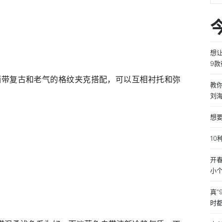
想
9款
稍带复古和老气的格纹夹克搭配，可以互相衬托和弥
教
刘
想
1
开
小
真“
时