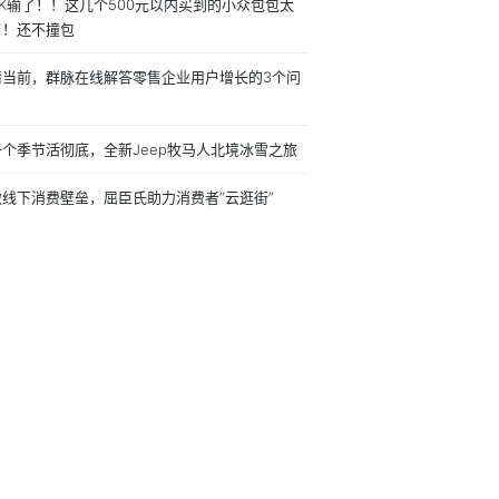
K输了！！这几个500元以内买到的小众包包太
了！还不撞包
情当前，群脉在线解答零售企业用户增长的3个问
一个季节活彻底，全新Jeep牧马人北境冰雪之旅
破线下消费壁垒，屈臣氏助力消费者“云逛街”