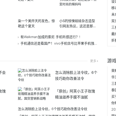
染一个美炸天的发色，惊
小S的惊悚娃娃杂志造型
双
艳这个夏天
引网友热议，这还是那个
百变时尚的辣妈吗
有Walkman加成的索尼 手机听感还行？!
手机通信还是看国产！vivo手机信号比苹果手机强太多！!
游
更多
荣
不会
怎么消除脸上法令纹，6个
技巧助你改善法令
泰
玫瑰
「原创」阿芙小王子玫瑰
精油滋养手膜不油腻
怎么消除脸上法令纹，6个技巧助你改善法令纹
2
国