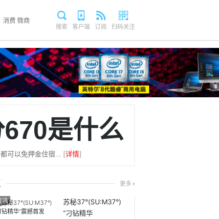
消费
微商
搜索
客户端
订阅
扫码关注
670是什么
以免押金住宿... [
详情
]
点
更多
资讯
苏秘37°(SU:M37°)
“刁钻精华