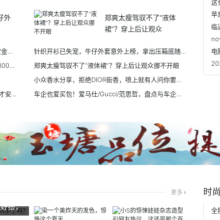
仔外
郑爽太瘦驾驭不了“液体
裙”？穿上后让观众
n
千元内的品质耳机！荣耀FlyPods3开启预售，定金翻倍享6期免息
针织开衫已失宠，牛仔外套意外上榜，拿出压箱底随意搭都超时尚
电
苹果明年将推5款iPhone！详细参数曝光/售价2800元起
郑爽太瘦驾驭不了“液体裙”？穿上后让观众挪不开眼
小众香水分享，拒绝DIOR街香，喷上就有人问你要香水链接
新办理的手机号，却被别人注册了微信，怎样做才安全？
车企也爱买包！爱马仕/Gucci/范思哲，盘点与车企联手的时尚品牌
时
更多
又好搭，