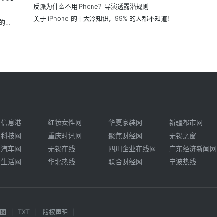
反派为什么不用iPhone？导演透露潜规则
关于 iPhone 的十大冷知识，99% 的人都不知道！
从小米10手机不遗余力的上探高端，浅析什么样的手机才是高端手机
郸信息港
红妆女性网
华夏家装网
新疆都市网
点科技网
重庆时讯网
聚焦财经网
无锡之窗
华汽车网
无锡在线
四川企业在线网
广东经济新闻网
圳生活网
华北热线
联合财经网
宁波热线
图
TXT
版权声明