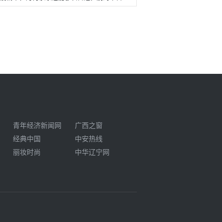
青年经济新闻网
广西之窗
经典中国
中安热线
丽妆时尚
中华辽宁网