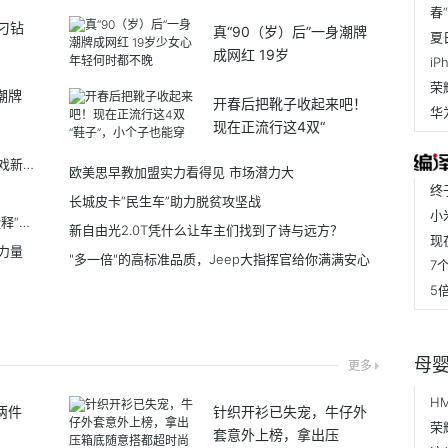
春
“刁钻
真“90（岁）后”一身潮牌
夏
成网红 19岁
潮牌
开春后把靴子收起来吧！
现在正流行这4双“
集成Elite Gaming技术，骁龙手机开启手机玩游戏新纪元
欧美思早教加盟实力看得见 市场潜力大
​长城皮卡“民生车”助力脱贫攻坚战
五音荷风赴苏约 花王（中国）疗愈沙龙，诗意诠释“同美共生”
新自由光2.0T凭什么让车主们找到了诗与远方？
力量
"多一倍"的高标准品质，Jeep大指挥官给你满满安心
7
母
更多
H
两件
针织开衫已失宠，牛仔外
荣
套意外上榜，拿出压