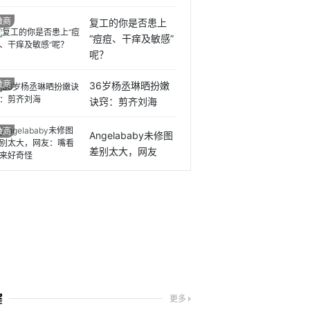
微商
复工的你是否患上
“痘痘、干痒及敏感”
呢？
微商
36岁杨丞琳晒扮嫩
诀窍：剪齐刘海
微商
Angelababy未修图
差别太大，网友
更多