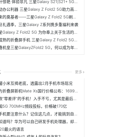
设计惊艳 体验非凡 三星Galaxy S21|S21+ 5G尽情释放每刻魅力
移动办公利器 三星Galaxy Z Fold2 5G助力高效人生
未来的奠基者——三星Galaxy Z Fold2 5G刷新行业高度
旦礼遇季，三星Galaxy Z系列携多重福利来袭
三星Galaxy Z Fold2 5G 为你奉上关于生活的减法哲学
最成熟的折叠屏手机 三星Galaxy Z Fold2 5G综合实力第一
折叠机皇三星GalaxyZFold2 5G，何以成为年末赠礼首选？
戏
更多
耀小米互揭老底，透露出2月手机市场现况
华为折叠屏新机Mate Xs国行价格公布：16999元，3月5日正式开售
三款“零差评”的手机！入手不亏，尤其是最后的iPhone
国5G 700MHz频段投标，价格破170亿
买手机要注意什么？记住这几点，才能挑到自己心仪的手机
你知道吗？华为可以自己研发手机处理器，却无法自己生产
020最火的语言
产版小型MINI？成年人的玩具汽车？