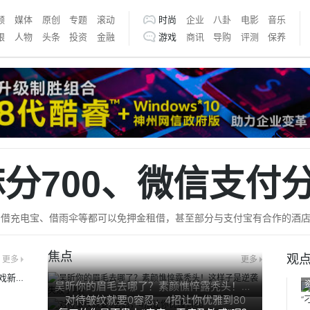
频
媒体
原创
专题
滚动
时尚
企业
八卦
电影
音乐
银
人物
头条
投资
金融
游戏
商讯
导购
评测
保养
分700、微信支付分
借充电宝、借雨伞等都可以免押金租借，甚至部分与支付宝有合作的酒店都可
样的
焦点
观
更多
更多
集成Elite Gaming技术，骁龙手机开启手机玩游戏新纪元
吴昕你的眉毛去哪了？素颜憔悴露秃头！这样
对待皱纹就要0容忍，4招让你优雅到80