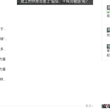
复工的你是否患上“痘痘、干痒及敏感”呢？
荣耀Magic8评测：AI手机喊了这么多年，这台终于像个“管家”了
五音荷风赴苏约 花王（中国）疗愈沙龙，诗意诠释“同美共生”
重庆兴工物业：坚守以人为本服务初心 打造川渝多业态一体化综合后勤服务商
力量
力量
骁龙8s Gen4并非骁龙8s至尊，它到底是一款怎样的芯片？
更多