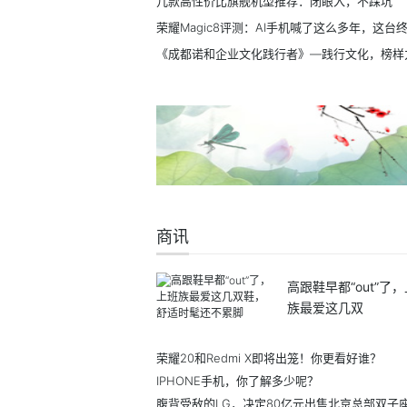
几款高性价比旗舰机型推荐：闭眼入，不踩坑
《成都诺和企业文化践行者》—践行文化，榜样
商讯
高跟鞋早都“out”了
族最爱这几双
荣耀20和Redmi X即将出笼！你更看好谁？
IPHONE手机，你了解多少呢？
腹背受敌的LG，决定80亿元出售北京总部双子