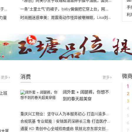
「原创」阿芙小王子玫瑰精油滋养手膜不油腻，国货营销新战略
荣耀Magic8评测：AI手机喊了这么多年，这台终于像个“管家”了
一条"土里土气”的裙子，baby偏偏把它穿上台，网友：完美驾驭
利
力量
时尚圈迷惑审美：周震南动作怪异被嘲辣眼，Lisa刘海涂油颜值暴跌
微
消费
更多
更多
阔外套 + 阔腿裤，你想不
，上班
到的春天超美穿
重庆兴工物业：坚守以人为本服务初心 打造川渝多业态一体化综合后勤服务商
合规筑基 专业赋能｜安铭医药深耕长三角 打造医疗流通服务标杆
通厦 KD 青创中心全域招商盛启 筑就北京东部文创科创青年创业新高地
座大厦