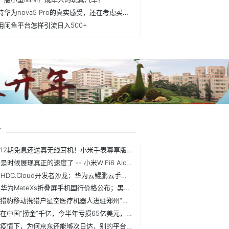
手持华为nova5 Pro的真实感受，还在考虑买不买的可以进来看看
用闲鱼平台怎样引流日入500+
商
12期免息还送真无线耳机！小米手表尊享版预售就跳水？
是时候展现真正的速度了 -- 小米WiFi6 AIoT路由器AX3600评测
HDC.Cloud开发者沙龙：华为云鲲鹏云手机架构解密
华为MateXs折叠屏手机国行价格公布；黑鲨3安兔兔跑分突破62万
猎豹移动携猎户星空医疗机器人进驻郑州“小汤山医院”
在中国“捞金”千亿，今半年亏损65亿美元，孙正义能走出困境吗？
疫情下，为何京东还能够次日达，别的平台甚至都不会发货。