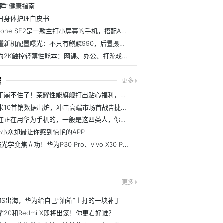
“睡”健康指南
日身体护理白皮书
iPhone SE2是一款主打小屏幕的手机，搭配A13芯片，值得入手吗？
荣耀新机配置曝光：不只有麒麟990，后置摄像头也成亮点
华为2K触控轻薄性能本：网课、办公、打游戏，宅家有它不无聊
更多
终于崩不住了！荣耀性能旗舰打出贴心福利，彻底为销量奋斗
小米10首销数据出炉，冲击高端市场首战告捷，成了
现在正在用华为手机的，一般是这四类人，你是哪类？
个小众却最让你感到惊艳的APP
5倍光学变焦立功！华为P30 Pro、vivo X30 Pro拍月亮真好看
婴
更多
MS出海，华为给自己“油箱”上打的一块补丁
耀20和Redmi X即将出笼！你更看好谁？