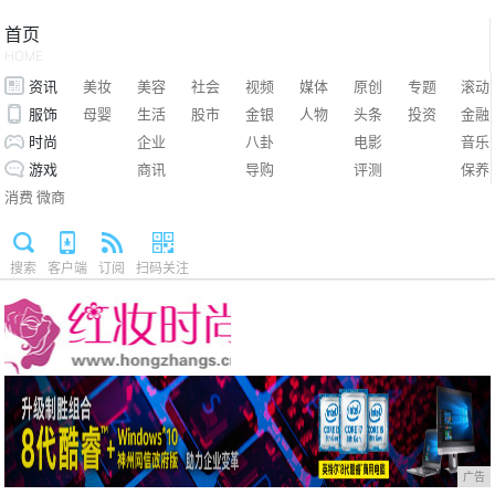
首页
HOME
资讯
美妆
美容
社会
视频
媒体
原创
专题
滚动
服饰
母婴
生活
股市
金银
人物
头条
投资
金融
时尚
企业
八卦
电影
音乐
游戏
商讯
导购
评测
保养
消费
微商
搜索
客户端
订阅
扫码关注
广告