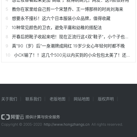
教你在家里给自己剪一个宋慧乔、王一博那样的时尚刘海来
想要永不撞衫！这六个日本服装小众品牌，值得收藏
10种常见颜色的卫衣，避免平庸和幼稚的搭配法
开春后把靴子收起来吧！现在正流行这4双“鞋子”，小个子也能穿
真“90（岁）后”一身潮牌成网红 19岁少女心年轻何时都不晚
小CK输了！！这几个500元以内买到的小众包包太美了！还不撞包
关于我们
联系我们
老版地图
网站地图
版权声明
Copyright © 2005-2020
http://www.hongzhangs.cn
All rights reserved.