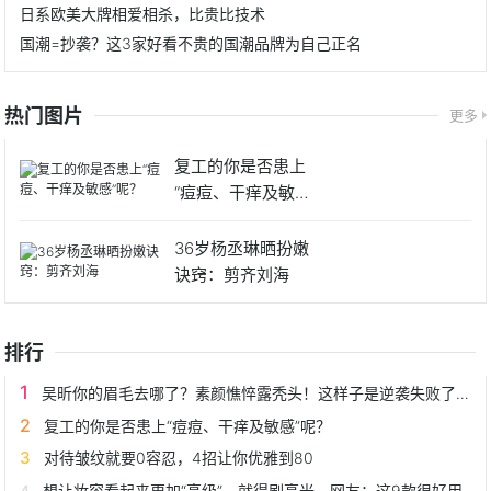
日系欧美大牌相爱相杀，比贵比技术
国潮=抄袭？这3家好看不贵的国潮品牌为自己正名
热门图片
更多
复工的你是否患上
“痘痘、干痒及敏感”
呢？
36岁杨丞琳晒扮嫩
诀窍：剪齐刘海
排行
吴昕你的眉毛去哪了？素颜憔悴露秃头！这样子是逆袭失败了吗？
复工的你是否患上“痘痘、干痒及敏感”呢？
对待皱纹就要0容忍，4招让你优雅到80
想让妆容看起来更加“高级”，就得刷高光，网友：这9款很好用