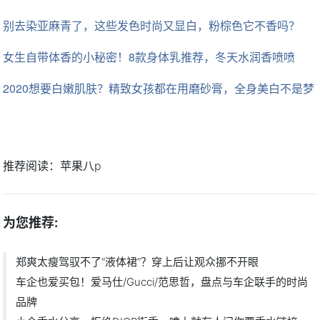
别去染亚麻青了，这些发色时尚又显白，粉棕色它不香吗？
女生自带体香的小秘密！8款身体乳推荐，冬天水润香喷喷
2020想要白嫩肌肤？精致女孩都在用磨砂膏，全身美白不是梦
推荐阅读：
苹果八p
为您推荐:
郑爽太瘦驾驭不了“液体裙”？穿上后让观众挪不开眼
车企也爱买包！爱马仕/Gucci/范思哲，盘点与车企联手的时尚
品牌