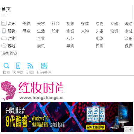
首页
HOME
资讯
美妆
美容
社会
视频
媒体
原创
专题
滚动
服饰
母婴
生活
股市
金银
人物
头条
投资
金融
时尚
企业
八卦
电影
音乐
游戏
商讯
导购
评测
保养
消费
微商
搜索
客户端
订阅
扫码关注
广告