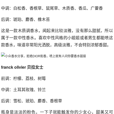
中调：白松香、香根草、鼠尾草、木质香、香瓜、广藿香
后调：琥珀、麝香、橡木苔
这是一款木质调香水，闻起来比较淡雅，没有那么甜腻，所以
属于一款中性香水。喜欢中性风格的小姐姐或者男生都能喷这
款香水，味道非常阳光洒脱，高级淡雅，不会特别浓郁香甜。
franck olivier 贝拉女士
前调：柠檬、荔枝、树莓
中调：土耳其玫瑰、铃兰
后调：雪松、琥珀、麝香、香根草
瓶身是淡淡的粉色，一下子就能触发你的少女心，甜美又可