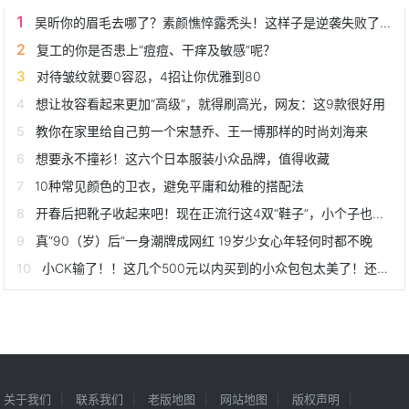
吴昕你的眉毛去哪了？素颜憔悴露秃头！这样子是逆袭失败了吗？
复工的你是否患上“痘痘、干痒及敏感”呢？
对待皱纹就要0容忍，4招让你优雅到80
想让妆容看起来更加“高级”，就得刷高光，网友：这9款很好用
教你在家里给自己剪一个宋慧乔、王一博那样的时尚刘海来
想要永不撞衫！这六个日本服装小众品牌，值得收藏
10种常见颜色的卫衣，避免平庸和幼稚的搭配法
开春后把靴子收起来吧！现在正流行这4双“鞋子”，小个子也能穿
真“90（岁）后”一身潮牌成网红 19岁少女心年轻何时都不晚
小CK输了！！这几个500元以内买到的小众包包太美了！还不撞包
关于我们
联系我们
老版地图
网站地图
版权声明