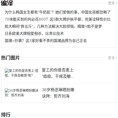
更多
为什么韩国女生都有“牛奶肌”？她们爱做的事，中国女孩都忽略了
70块能买到的何必花800？这5款大牌护肤平替，完美诠释性价比
脸大瞬间“胖五斤”，几种方法解决大脸烦恼，精致V脸不是梦
日系欧美大牌相爱相杀，比贵比技术
国潮=抄袭？这3家好看不贵的国潮品牌为自己正名
热门图片
更多
复工的你是否患上
“痘痘、干痒及敏感”
呢？
36岁杨丞琳晒扮嫩
诀窍：剪齐刘海
排行