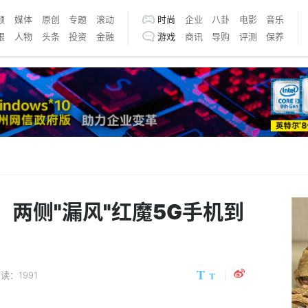
频
媒体
原创
专题
滚动
时尚
企业
八卦
电影
音乐
银
人物
头条
投资
金融
游戏
商讯
导购
评测
保养
，两侧"漏风"红魔5G手机到
读：1991