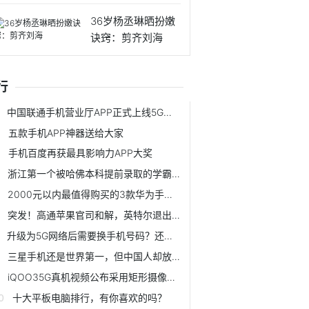
呢？
36岁杨丞琳晒扮嫩
诀窍：剪齐刘海
行
中国联通手机营业厅APP正式上线5G网络信号覆盖查询功能
五款手机APP神器送给大家
手机百度再获最具影响力APP大奖
浙江第一个被哈佛本科提前录取的学霸，高一拿的竞赛奖帮了大忙
2000元以内最值得购买的3款华为手机，颜值高而且价格实惠
突发！高通苹果官司和解，英特尔退出手机5G基带市场
升级为5G网络后需要换手机号码？还是只需要换手机？
三星手机还是世界第一，但中国人却放弃他了，两大原因很现实
iQOO35G真机视频公布采用矩形摄像模组有三种配色
十大平板电脑排行，有你喜欢的吗？