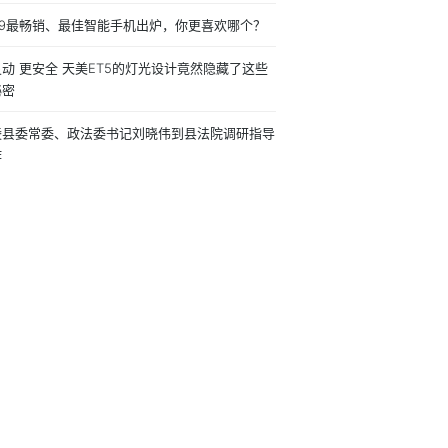
019最畅销、最佳智能手机出炉，你更喜欢哪个？
动 更安全 天美ET5的灯光设计竟然隐藏了这些
秘密
陵县委常委、政法委书记刘晓伟到县法院调研指导
作