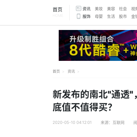
资讯
美妆
美容
社会
视
首页
HOME
服饰
母婴
生活
股市
金
首页
资讯
新发布的南北"通透"
底值不值得买？
2020-05-10 04:12:01
来源：互联网
阅