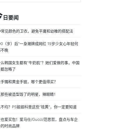
今
日要闻
0种常见颜色的卫衣，避免平庸和幼稚的搭配法
90（岁）后”一身潮牌成网红 19岁少女心年轻何
都不晚
什么韩国女生都有“牛奶肌”？她们爱做的事，中国
孩都忽略了
金手镯和黄金手链，哪个更值得买？
点那些被造型毁了的明星，辣眼睛！
不均？PS姐姐科普这些"祛黄"，你一定要知道
也爱买包！爱马仕/Gucci/范思哲，盘点与车企
手的时尚品牌