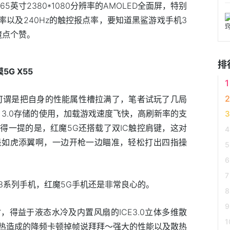
5英寸2380*1080分辨率的AMOLED全面屏，特别
新率以及240Hz的触控报点率，要知道黑鲨游戏手机3
魔点个赞。
排
G X55
可谓是把自身的性能属性槽拉满了，笔者试玩了几局
S 3.0存储的使用，加载游戏速度飞快，高刷新率的支
得一提的是，红魔5G还搭载了双IC触控肩键，这对
是如虎添翼啊，一边开枪一边瞄准，轻松打出四指操
3系列手机，红魔5G手机还是非常良心的。
得益于液态水冷及内置风扇的ICE3.0立体多维散
热造成的降频卡顿掉帧说拜拜～强大的性能以及散热