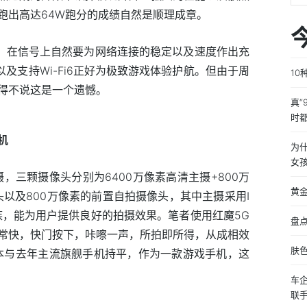
跑出高达64W跑分的成绩自然是顺理成章。
机，在信号上自然要为网络连接的稳定以及速度作出充
以及支持Wi-Fi6正好为极致游戏体验护航。但由于周
1
得不说这是一个遗憾。
真“
时
机
为
女
，三颗摄像头分别为6400万像素高清主摄+800万
黄
头以及800万像素的前置自拍摄像头，其中主摄采用I
族，能为用户提供良好的拍摄效果。笔者使用红魔5G
盘
常快，快门按下，咔嚓一声，所拍即所得，从成相效
肤色
本与去年主流旗舰手机持平，作为一款游戏手机，这
车企
联