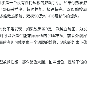
几乎是一台没有任何短板的游戏手机。如果你热衷游
240Hz采样率、超强性能，极速快充，双IC触控肩
多维散热系统，双模5G及Wi-Fi6足够你的想象。
对比不难发现，如果说黑鲨3是一款纯血统正，为发
机则可以说是性能兼顾颜值的沉睡雄狮，前者外观犀
而后者则可能更像一个温顺的雄狮，温和的外表下蕴
望兼顾性能，那么配色大胆，拍照出色，性能不俗的
。