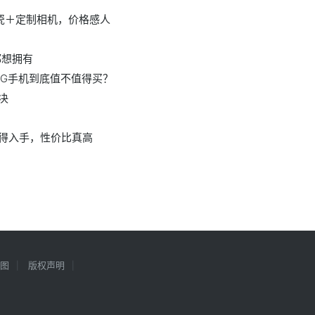
瓷＋定制相机，价格感人
都想拥有
5G手机到底值不值得买？
决
值得入手，性价比真高
？
图
版权声明