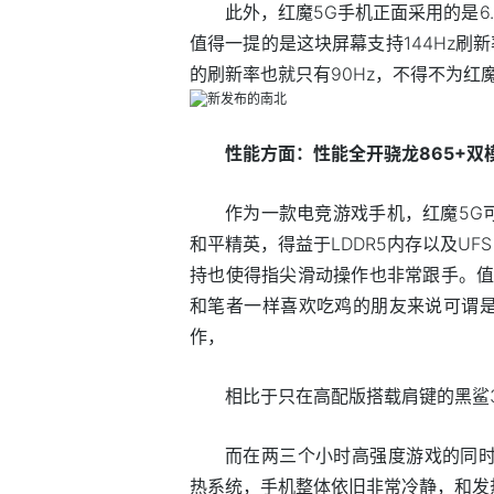
此外，红魔5G手机正面采用的是6.6
值得一提的是这块屏幕支持144Hz刷
的刷新率也就只有90Hz，不得不为红
性能方面：性能全开骁龙865+双模5
作为一款电竞游戏手机，红魔5G
和平精英，得益于LDDR5内存以及UF
持也使得指尖滑动操作也非常跟手。值
和笔者一样喜欢吃鸡的朋友来说可谓
作，
相比于只在高配版搭载肩键的黑鲨
而在两三个小时高强度游戏的同时，
热系统，手机整体依旧非常冷静，和发