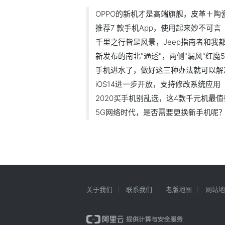
OPPO的新机才是高端旗舰，皮革＋陶
推荐7 款手机App，使用起来妙不可言
千里之行皆是风景，Jeep指南者和我
新发布的南北"通透"，两侧"漏风"红魔
手机进水了，做好这三种办法就可以解
iOS14进一步开放，支持修改系统应用
2020买手机别乱选，这4款千元机最
5G网络时代，是否需要更换新手机呢
关于我们
联系我们
老版地图
网站地