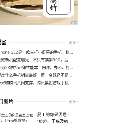
广告
更多
iPhone SE2是一款主打小屏幕的手机，搭配A13芯片，值得入手吗？
荣耀新机配置曝光：不只有麒麟990，后置摄像头也成亮点
华为2K触控轻薄性能本：网课、办公、打游戏，宅家有它不无聊
印度什么手机销量最好，第一名既然不是苹果，你知道是那种品牌吗
小米和腾讯共同支撑，腾讯黑鲨游戏手机3要恐怖至极了
门图片
更多
复工的你是否患上
“痘痘、干痒及敏感”