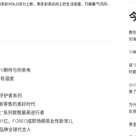
多彩POLO活力上新，用多彩表达向上的生活态度，打破暮气沉闷，
教
刘
1
真“
EV期待与你来电
时
更有温度
小C
彩
美
守护者系列
车新零售的美好时代
为
女
士”系列致敬最美逆行者
1亿，FOREO成职场精英女性新宠儿
黄
品牌全球代言人