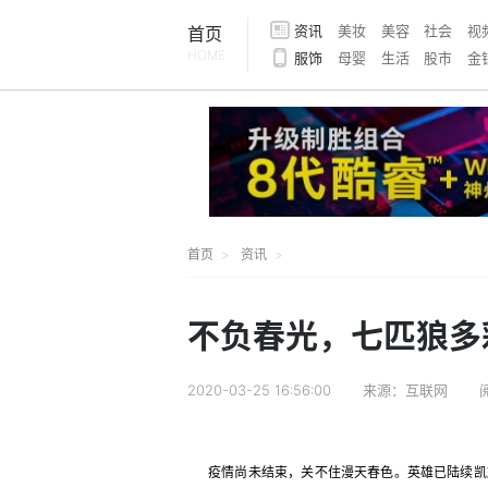
资讯
美妆
美容
社会
视
首页
HOME
服饰
母婴
生活
股市
金
首页
资讯
不负春光，七匹狼多彩
2020-03-25 16:56:00
来源：互联网
疫情尚未结束，关不住漫天春色。英雄已陆续凯