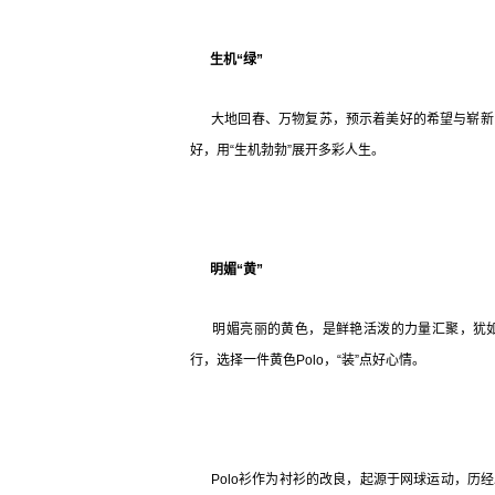
生机“绿”
大地回春、万物复苏，预示着美好的希望与崭新
好，用“生机勃勃”展开多彩人生。
明媚“黄”
明媚亮丽的黄色，是鲜艳活泼的力量汇聚，犹如
行，选择一件黄色Polo，“装”点好心情。
Polo衫作为衬衫的改良，起源于网球运动，历