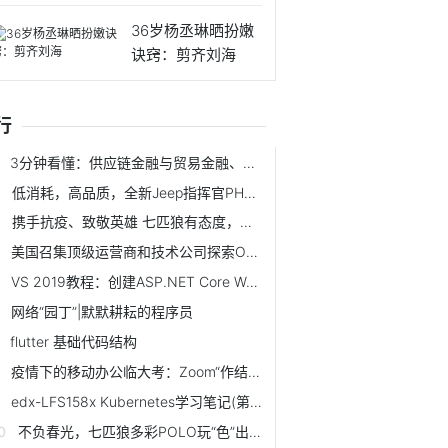
呢？
36岁杨丞琳晒扮嫩
诀窍：剪齐刘海
行
3分钟看懂：供应链金融与贸易金融、商业保理、区块链...的关系
低消耗，高品质，全新Jeep指挥官PHEV期待与你来电
携手抗疫、致敬英雄 七匹狼有态度，更有温度
美国召集顶级运营商和技术公司探索Open RAN以取代华为
VS 2019教程：创建ASP.NET Core Web App
网络“园丁”|默默耕耘的程序员
flutter 基础代码结构
疫情下的移动办公临大考：Zoom“作结自缚”钉钉、微信难挑大梁
edx-LFS158x Kubernetes学习笔记(第八章)
不负春光，七匹狼多彩POLO玩“色”出彩