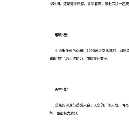
绿叶间，逐渐迎来暖春。多彩春风，跟七匹狼一起玩“色
耀眼
“橙”
七匹狼多彩Polo采用100S高纱支长绒棉，细腻
耀眼“橙”色为工作助力，加倍提升效率。
天空“蓝”
蓝色的深邃与质感来自于天空的广阔无垠。明亮
每一面都魅力满分。