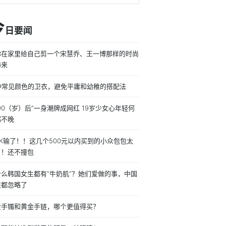
今
日要闻
你在家里给自己剪一个宋慧乔、王一博那样的时尚
海来
0种常见颜色的卫衣，避免平庸和幼稚的搭配法
90（岁）后”一身潮牌成网红 19岁少女心年轻何
都不晚
K输了！！这几个500元以内买到的小众包包太
了！还不撞包
什么韩国女生都有“牛奶肌”？她们爱做的事，中国
孩都忽略了
金手镯和黄金手链，哪个更值得买？