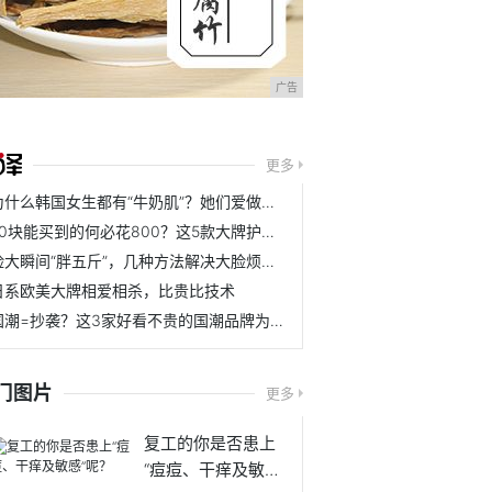
广告
更多
为什么韩国女生都有“牛奶肌”？她们爱做的事，中国女孩都忽略了
70块能买到的何必花800？这5款大牌护肤平替，完美诠释性价比
脸大瞬间“胖五斤”，几种方法解决大脸烦恼，精致V脸不是梦
日系欧美大牌相爱相杀，比贵比技术
国潮=抄袭？这3家好看不贵的国潮品牌为自己正名
门图片
更多
复工的你是否患上
“痘痘、干痒及敏感”