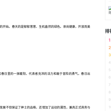
的开始。春天的是郁郁葱葱、生机盎然的绿色。崇尚健康，开放而美
排
春日里的一抹暖阳，代表者充沛的活力和敢于冒险的勇气。春日出
经发展不但保证了绅士的品格，还增加了运动的属性，兼具正式商务与