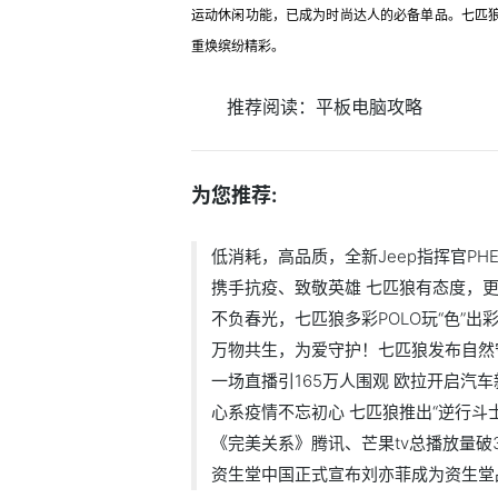
运动休闲功能，已成为时尚达人的必备单品。七匹狼
重焕缤纷精彩。
推荐阅读：
平板电脑攻略
为您推荐:
低消耗，高品质，全新Jeep指挥官PH
携手抗疫、致敬英雄 七匹狼有态度，
不负春光，七匹狼多彩POLO玩“色”出
万物共生，为爱守护！七匹狼发布自然
一场直播引165万人围观 欧拉开启汽
心系疫情不忘初心 七匹狼推出“逆行斗
《完美关系》腾讯、芒果tv总播放量破3
资生堂中国正式宣布刘亦菲成为资生堂