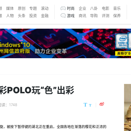
频
媒体
原创
专题
滚动
时尚
企业
八卦
电影
音乐
银
人物
头条
投资
金融
游戏
商讯
导购
评测
保养
POLO玩“色”出彩
阅读：1748
旋，被按下暂停键的湖北正在重启，全国各地在渐落的樱花和正浓的