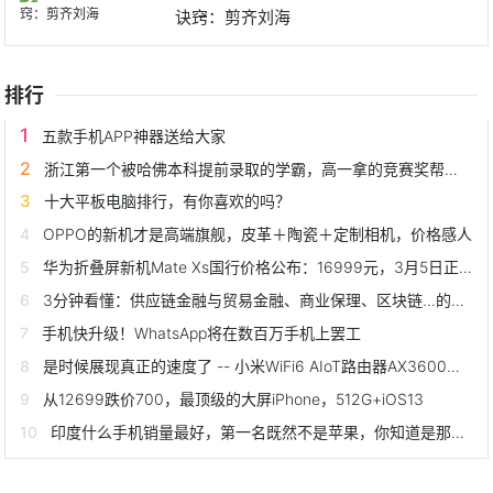
诀窍：剪齐刘海
排行
五款手机APP神器送给大家
浙江第一个被哈佛本科提前录取的学霸，高一拿的竞赛奖帮了大忙
十大平板电脑排行，有你喜欢的吗？
OPPO的新机才是高端旗舰，皮革＋陶瓷＋定制相机，价格感人
华为折叠屏新机Mate Xs国行价格公布：16999元，3月5日正式开售
3分钟看懂：供应链金融与贸易金融、商业保理、区块链...的关系
手机快升级！WhatsApp将在数百万手机上罢工
是时候展现真正的速度了 -- 小米WiFi6 AIoT路由器AX3600评测
从12699跌价700，最顶级的大屏iPhone，512G+iOS13
印度什么手机销量最好，第一名既然不是苹果，你知道是那种品牌吗