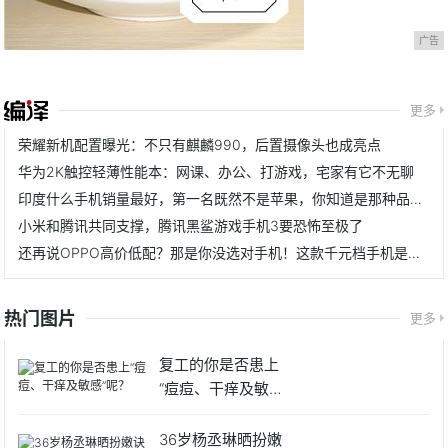
广告
更多
荣耀新机配置曝光：不只有麒麟990，后置摄像头也成亮点
华为2K触控轻薄性能本：网课、办公、打游戏，宅家有它不无聊
印度什么手机销量最好，第一名既然不是苹果，你知道是那种品牌吗
小米和腾讯共同支撑，腾讯黑鲨游戏手机3要恐怖至极了
还再说OPPO高价低配？那是你没选对手机！这款千元档手机是真香
热门图片
更多
复工的你是否患上
“痘痘、干痒及敏感”
呢？
36岁杨丞琳晒扮嫩