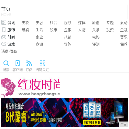
首页
HOME
资讯
美妆
美容
社会
视频
媒体
原创
专题
滚动
服饰
母婴
生活
股市
金银
人物
头条
投资
金融
时尚
企业
八卦
电影
音乐
游戏
商讯
导购
评测
保养
消费
微商
搜索
客户端
订阅
扫码关注
广告